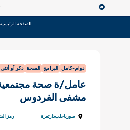
خطي
r
لى
لمحتوى
الصفحة الرئيسية
دوام-كامل
البرامج
الصحة
ذكر أو أنثى
عامل/ة صحة مجتمعية-
مشفى الفردوس
سوريا
حلب
دارتعزة
رمز الش