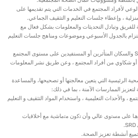
لوعي لأفراد المجتمع في الخدمات التي يتم تقديمها على
منزلية ، وإعطاء جلسات التعليم و التثقيف الجماعي.
للفريق وتبادل التحديثات والمعلومات بشكل فعال مع
التزام بالجدول الأسبوعي وموضوعات ومناهج جلسات التعليم
العمل كحلقة وصل بين موظفي SRD والسكان المتأثرين أو المستفيدين على مستوى المجتمع
 أو شكاوي من أفراد المجتمع ، وعن طريق نشر المعلومات
ة الرئيسية التي يتعين معالجتها أو تصحيحها، والمساعدة
تعزيز الممارسات الآمنة ، بما في ذلك:
 ، والأحداث التعليمية ، واستخدام المواد التثقيف و التعليم
ؤھﺎ ﻋﻟﯽ ﻣﺳﺗوى ﻋﺎﻟﻲ وأن ﺗﮐون ﻣﺗﻣﺎﺷﯾﺔ ﻣﻊ أﺧﻼﻗﯾﺎت
.
ميع أنشطة تعزيز الصحة.