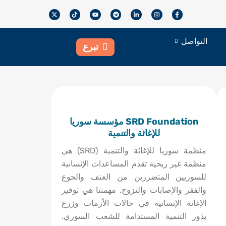
X
T
Y
T
L
I
F
-
i
o
e
i
n
a
t
k
u
l
n
s
c
w
t
t
e
k
t
e
i
o
u
g
e
a
b
التواصل
t
k
b
r
d
g
o
تبرع
t
e
a
i
r
o
e
m
n
a
k
r
-
m
-
i
f
n
SRD Foundation مؤسسة سوريا
للإغاثة والتنمية
منظمة سوريا للإغاثة والتنمية (SRD) هي
منظمة غير ربحية تقدم المساعدات الإنسانية
للسوريين المتضررين من العنف والجوع
والفقر والإصابات والنزوح. مهمتنا هي توفير
الإغاثة الإنسانية في حالات الأزمات وزرع
بذور التنمية المستدامة للشعب السوري.