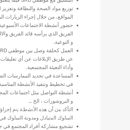
التنسيق مع موظفي SRD فيما يتعلق بأنشطة ومسؤوليات عمال الصحة المجتمعية.
توزيع مواد الصحة والنظافة وتعزيز ا
المواقع، من خلال إجراء الزيارات ال
حضور أنشطة الاجتماعات الأسبوعية 
الفريق الذي يرأسه قائد الفريق وال
و التوعية.
عن طريق الإبلاغات عن أي تعليقات
وأداء التعبئة المجتمعية.
المساعدة في تحديد الممارسات الصحي
في تخطيط وتنفيذ الأنشطة المناسبة ل
أنشطة التواصل مثل اجتماعات المجتمع
و البروشورات ، الخ …
اﻟﺗﺄﮐد ﻣن أن ھذه اﻷﻧﺷطﺔ ﯾﺗم إﺟرا
اﻟﺳﻟوك اﻟﻣتبادل وﻣدوﻧﺔ اﻟﺳﻟوك في SRD
تشجيع مشاركة أفراد المجتمع في ج