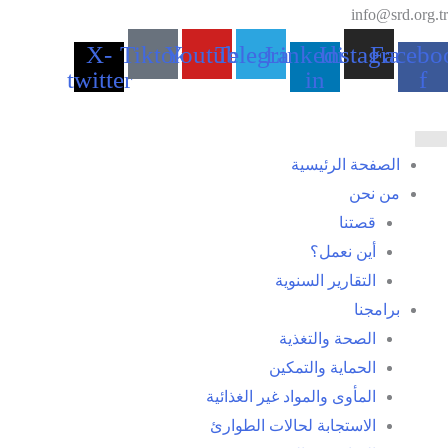
خطي
info@srd.org.tr
لى
X-
Tiktok
Youtube
Telegram
Linkedin-
Instagram
Facebo
لمحتوى
twitter
in
f
الصفحة الرئيسية
من نحن
قصتنا
أين نعمل؟
التقارير السنوية
برامجنا
الصحة والتغذية
الحماية والتمكين
المأوى والمواد غير الغذائية
الاستجابة لحالات الطوارئ