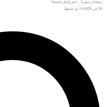
رمضان سوريا – خير وأمل يجمعنا
$0
من
$10,000
تم جمعها