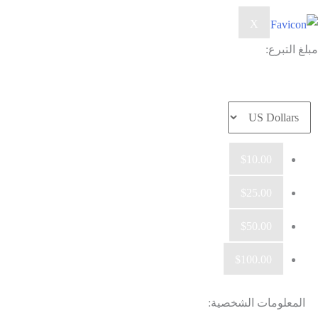
X
مبلغ التبرع:
$10.00
$25.00
$50.00
$100.00
المعلومات الشخصية: