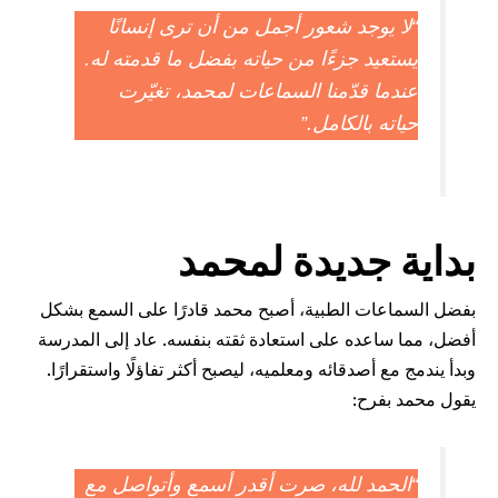
 شعور أجمل من أن ترى إنسانًا
زءًا من حياته بفضل ما قدمته له.
ّمنا السماعات لمحمد، تغيّرت
كامل.”
ديدة لمحمد
لطبية، أصبح محمد قادرًا على السمع بشكل
على استعادة ثقته بنفسه. عاد إلى المدرسة
ائه ومعلميه، ليصبح أكثر تفاؤلًا واستقرارًا.
لله، صرت أقدر أسمع وأتواصل مع