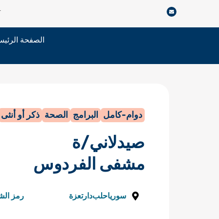
خطي
r
لى
لمحتوى
الصفحة الرئيس
دوام-كامل
البرامج
الصحة
ذكر أو أنثى
صيدلاني/ة
مشفى الفردوس
سوريا
حلب
دارتعزة
رمز الش