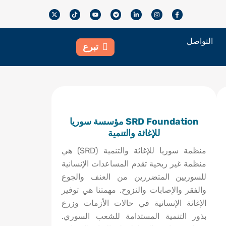
X
T
Y
T
L
I
F
-
i
o
e
i
n
a
t
k
u
l
n
s
c
w
t
t
e
k
t
e
i
o
u
g
e
a
b
التواصل
t
k
b
r
d
g
o
تبرع
t
e
a
i
r
o
e
m
n
a
k
r
-
m
-
i
f
n
SRD Foundation مؤسسة سوريا
للإغاثة والتنمية
منظمة سوريا للإغاثة والتنمية (SRD) هي
منظمة غير ربحية تقدم المساعدات الإنسانية
للسوريين المتضررين من العنف والجوع
والفقر والإصابات والنزوح. مهمتنا هي توفير
الإغاثة الإنسانية في حالات الأزمات وزرع
بذور التنمية المستدامة للشعب السوري.