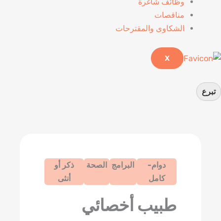
وظائف شاغرة
مناقصات
الشكاوى والمقترحات
X
تبرع
دوام-
البرامج
الصحة
ذكر أو
كامل
أنثى
طبيب أخصائي