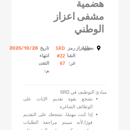
هضمية
مشفى اعزاز
الوطني
SRD
سوريا
حلب
اعزاز
رمز
تاريخ
2025/10/28
#22
الشا
انتهاء
67
غر:
التقدي
م:
مبادئ التوظيف في SRD
نشجع بقوة تقديم الإناث على
الوظائف الشاغرة
إذا كنت مهتمًا، نشجعك على التقديم
فورًا،لأنه سيتم مراجعة الطلبات