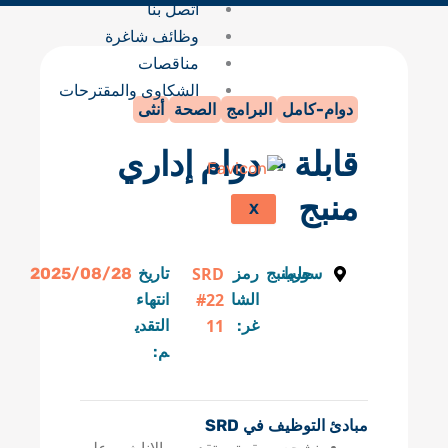
اتصل بنا
وظائف شاغرة
مناقصات
الشكاوى والمقترحات
دوام-كامل
البرامج
الصحة
أنثى
قابلة – دوام إداري
منبج
X
SRD
سوريا
حلب
منبج
رمز
تاريخ
2025/08/28
#22
الشا
انتهاء
11
غر:
التقدي
م:
مبادئ التوظيف في SRD