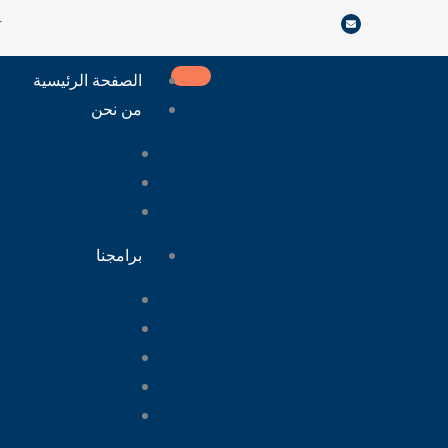
خطي
r
لى
لمحتوى
الصفحة الرئيسية
من نحن
قصتنا
أين نعمل؟
التقارير السنوية
برامجنا
الصحة والتغذية
الحماية والتمكين
المأوى والمواد غي
الاستجابة لحالا
المناصرة والتنس