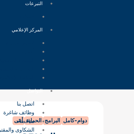
التبرعات
حملات
المركز الإعلامي
قصص مميزة
أخبارنا
البيانات الصحفية
التقارير والمنش
المكتبة الإعلامية
التواصل
اتصل بنا
وظائف شاغرة
دوام-كامل
البرامج
الحماية
أنثى
مناقصات
الشكاوى والمقت