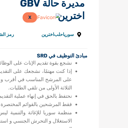
مديرة حالة GBV
اخترين
X
سوريا
حلب
اخترين
رمز الش
مبادئ التوظيف في SRD
نشجع بقوة تقديم الإناث على الوظا
إذا كنت مهتمًا، نشجعك على التقدي
على المرشح المناسب في أقرب وقت 
الثلاثة الأولى من تلقي الطلبات.
نحتفظ بالحق في إنهاء عملية التقديم
فقط المرشحين بالقوائم المختصرة 
منظمة سوريا للإغاثة والتنمية ليس
الاستغلال و التحرش الجنسي و استغ