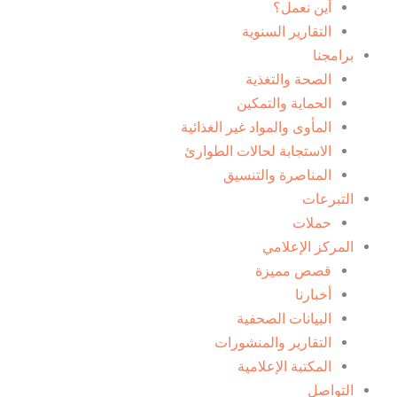
t
k
b
r
d
g
o
أين نعمل؟
التقارير السنوية
t
e
a
i
r
o
برامجنا
الصحة والتغذية
e
m
n
a
k
الحماية والتمكين
المأوى والمواد غير الغذائية
r
-
m
-
الاستجابة لحالات الطوارئ
i
f
المناصرة والتنسيق
التبرعات
n
حملات
المركز الإعلامي
قصص مميزة
أخبارنا
البيانات الصحفية
التقارير والمنشورات
المكتبة الإعلامية
التواصل