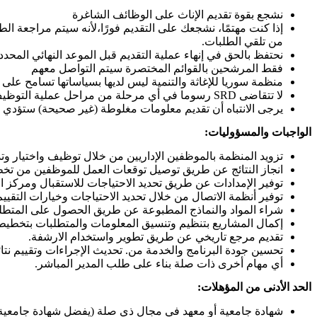
نشجع بقوة تقديم الإناث على الوظائف الشاغرة
إذا كنت مهتمًا، نشجعك على التقديم فورًا،لأنه سيتم مراجعة ا
من تلقي الطلبات.
نحتفظ بالحق في إنهاء عملية التقديم قبل الموعد النهائي المحدد
فقط المرشحين بالقوائم المختصرة سيتم التواصل معهم
منظمة سوريا للإغاثة والتنمية ليس لديها بسياساتها تسامح على
لا تتقاضى SRD رسوما في أي مرحلة من مراحل عملية التوظيف.
يرجى الانتباه أن تقديم معلومات مغلوطة (غير صحيحة) ستؤدي إلى استب
الواجبات والمسؤوليات:
تزويد المنظمة بالموظفين الإداريين من خلال توظيف واختيار 
انجاز النتائج عن طريق توصيل توقعات العمل للموظفين من تخطي
توفير الإمدادات عن طريق تحديد الاحتياجات للاستقبال ومركز ا
توفير أنظمة الاتصال من خلال تحديد الاحتياجات وخيارات التقييم
شراء المواد والنماذج المطبوعة عن طريق الحصول على المتطلبا
إكمال المشاريع بتنظيم وتنسيق المعلومات والمتطلبات بتخطيط و
تقديم مرجع تاريخي عن طريق تطوير واستخدام الارشفة.
تحسين جودة البرنامج والخدمة من. تحديث الإجراءات وتقييم نتا
أي مهام أخرى ذات صلة بناء على طلب المدير المباشر.
الحد الأدنى من المؤهلات:
شهادة جامعية أو معهد في مجال ذي صلة (يفضل شهادة جامعية