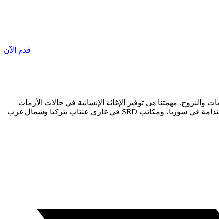
قدم الآن
قر والإصابات والنزوح. مهمتنا هي توفير الإغاثة الإنسانية في حالات الأزمات
وزرع بذور التنمية المستدامة للشعب السوري. تتمثل رؤيتنا في الحفاظ على الإغاثة الإنسانية وتعبئة الموارد لتطوير أجندة شاملة للتنمية المستدامة في سوريا، ومكاتب SRD في غازي عنتاب بتركيا وشمال غرب