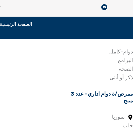
خطي
r
لى
لمحتوى
الصفحة الرئيسية
دوام-كامل
البرامج
الصحة
ذكر أو أنثى
ممرض/ة دوام اداري- عدد 3
منبج
سوريا
حلب