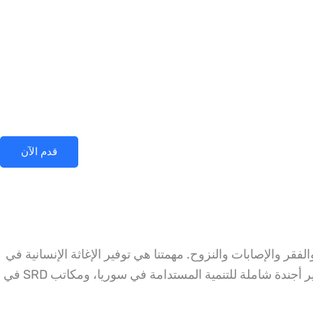
قدم الآن
ف والجوع والفقر والإصابات والنزوح. مهمتنا هي توفير الإغاثة الإنسانية في
حالات الأزمات وزرع بذور التنمية المستدامة للشعب السوري. تتمثل رؤيتنا في الحفاظ على الإغاثة الإنسانية وتعبئة الموارد لتطوير أجندة شاملة للتنمية المستدامة في سوريا، ومكاتب SRD في