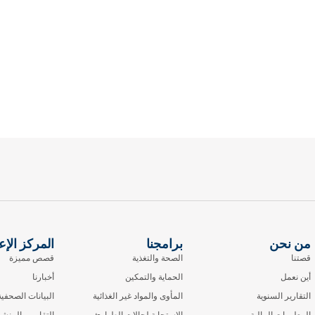
من نحن
برامجنا
المركز الإع
قصتنا
الصحة والتغذية
قصص مميزة
أين نعمل
الحماية والتمكين
أخبارنا
التقارير السنوية
المأوى والمواد غير الغذائية
البيانات الصحفية