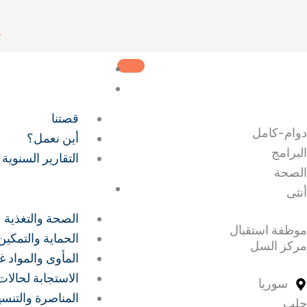
خطي
لى
r
لمحتوى
الصفحة الرئيسية
من نحن
قصتنا
دوام-كامل
أين نعمل؟
البرامج
التقارير السنوية
الصحة
برامجنا
أنثى
الصحة والتغذية
موظفة استقبال
الحماية والتمكين
مركز السل
المأوى والمواد غي
الاستجابة لحالا
سوريا
المناصرة والتنس
حلب