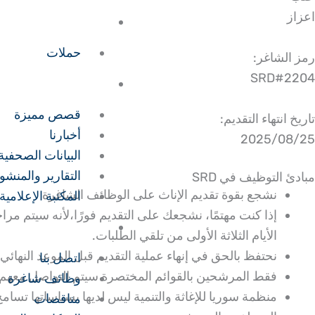
اعزاز
التبرعات
حملات
رمز الشاغر:
SRD#2204
المركز الإعلامي
قصص مميزة
تاريخ انتهاء التقديم:
أخبارنا
2025/08/25
البيانات الصحفية
التقارير والمنش
مبادئ التوظيف في SRD
نشجع بقوة تقديم الإناث على الوظائف الشاغرة
المكتبة الإعلامية
إذا كنت مهتمًا، نشجعك على التقديم فورًا،لأنه سيتم 
التواصل
الأيام الثلاثة الأولى من تلقي الطلبات.
نحتفظ بالحق في إنهاء عملية التقديم قبل الموعد النهائي
اتصل بنا
فقط المرشحين بالقوائم المختصرة سيتم التواصل معهم
وظائف شاغرة
منظمة سوريا للإغاثة والتنمية ليس لديها بسياساتها تسا
مناقصات