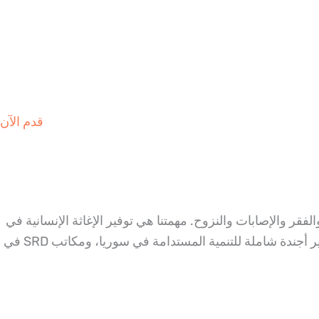
قدم الآن
ف والجوع والفقر والإصابات والنزوح. مهمتنا هي توفير الإغاثة الإنسانية في
حالات الأزمات وزرع بذور التنمية المستدامة للشعب السوري. تتمثل رؤيتنا في الحفاظ على الإغاثة الإنسانية وتعبئة الموارد لتطوير أجندة شاملة للتنمية المستدامة في سوريا، ومكاتب SRD في